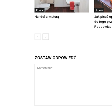
Praca
Praca
Handel armaturą
Jak pisać o
do tego pr
Podpowiad
ZOSTAW ODPOWIEDŹ