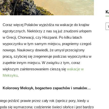
K
Ka
Coraz więcej Polaków wyjeżdża na wakacje do krajów
egzotycznych. Niektórzy z nas są już znudzeni urlopem
w Grecji, Chorwacji, czy Hiszpanii. Po kilku latach
wypoczynku w tym samym miejscu, pragniemy czegoś
nowego. Naukowcy dowiedli, że umysł przeciążony
pracą, szybciej się zregeneruje podczas wypoczynku w
zupełnie innym miejscu. W związku z tym, coraz
większym zainteresowaniem cieszą się
wakacje w
Meksyku
.
Kolorowy Meksyk, bogactwo zapachów i smaków…
go jeździć prawie przez cały rok (oprócz pory, kiedy u
goda się wymarzona: codziennie świeci słońce i jest bardzo