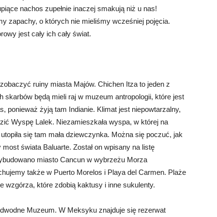
rupiące nachos zupełnie inaczej smakują niż u nas!
my zapachy, o których nie mieliśmy wcześniej pojęcia.
rowy jest cały ich cały świat.
y zobaczyć ruiny miasta Majów. Chichen Itza to jeden z
 skarbów będą mieli raj w muzeum antropologii, które jest
, ponieważ żyją tam Indianie. Klimat jest niepowtarzalny,
zić Wyspę Lalek. Niezamieszkała wyspa, w której na
że utopiła się tam mała dziewczynka. Można się poczuć, jak
most świata Baluarte. Został on wpisany na listę
 wybudowano miasto Cancun w wybrzeżu Morza
chujemy także w Puerto Morelos i Playa del Carmen. Plaże
e wzgórza, które zdobią kaktusy i inne sukulenty.
Podwodne Muzeum. W Meksyku znajduje się rezerwat