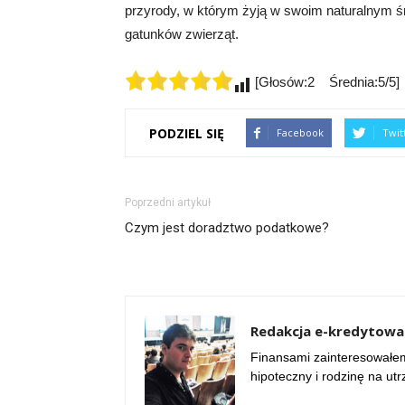
przyrody, w którym żyją w swoim naturalnym śr
gatunków zwierząt.
[Głosów:2 Średnia:5/5]
PODZIEL SIĘ
Facebook
Twit
Poprzedni artykuł
Czym jest doradztwo podatkowe?
Redakcja e-kredytowan
Finansami zainteresowałem
hipoteczny i rodzinę na ut