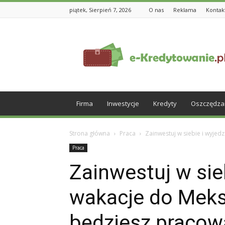
piątek, Sierpień 7, 2026
O nas
Reklama
Kontak
e-
Kredytowanie.pl
Firma
Inwestycje
Kredyty
Oszczędza
Strona główna
Praca
Zainwestuj w siebie i wyjed
Praca
Zainwestuj w sie
wakacje do Meks
będziesz pracowa