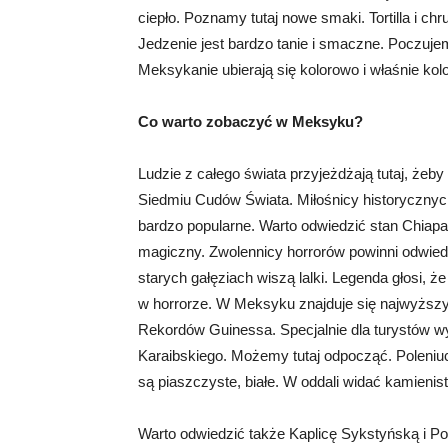
ciepło. Poznamy tutaj nowe smaki. Tortilla i ch
Jedzenie jest bardzo tanie i smaczne. Poczuje
Meksykanie ubierają się kolorowo i właśnie kolo
Co warto zobaczyć w Meksyku?
Ludzie z całego świata przyjeżdżają tutaj, żeb
Siedmiu Cudów Świata. Miłośnicy historycznych
bardzo popularne. Warto odwiedzić stan Chiapas
magiczny. Zwolennicy horrorów powinni odwied
starych gałęziach wiszą lalki. Legenda głosi, 
w horrorze. W Meksyku znajduje się najwyższy 
Rekordów Guinessa. Specjalnie dla turystów
Karaibskiego. Możemy tutaj odpocząć. Poleniu
są piaszczyste, białe. W oddali widać kamienist
Warto odwiedzić także Kaplicę Sykstyńską i 