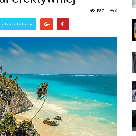
4337
0
ierkaj) na Twitterze