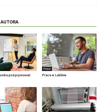
D AUTORA
Praca
trzeba pozycjonować
Praca w Lublinie