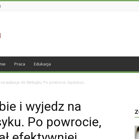
t
nie
Praca
Edukacja
z na wakacje do Meksyku. Po powrocie, będziesz...
bie i wyjedz na
Z
yku. Po powrocie,
ł efektywniej