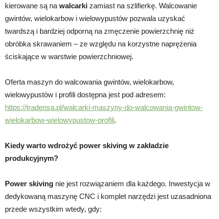
kierowane są na
walcarki
zamiast na szlifierkę. Walcowanie
gwintów, wielokarbow i wielowypustów pozwala uzyskać
twardszą i bardziej odporną na zmęczenie powierzchnię niż
obróbka skrawaniem – ze względu na korzystne naprężenia
ściskające w warstwie powierzchniowej.
Oferta maszyn do walcowania gwintów, wielokarbow,
wielowypustów i profili dostępna jest pod adresem:
https://tradensa.pl/walcarki-maszyny-do-walcowania-gwintow-
wielokarbow-wielowypustow-profili
.
Kiedy warto wdrożyć power skiving w zakładzie
produkcyjnym?
Power skiving
nie jest rozwiązaniem dla każdego. Inwestycja w
dedykowaną maszynę CNC i komplet narzędzi jest uzasadniona
przede wszystkim wtedy, gdy: