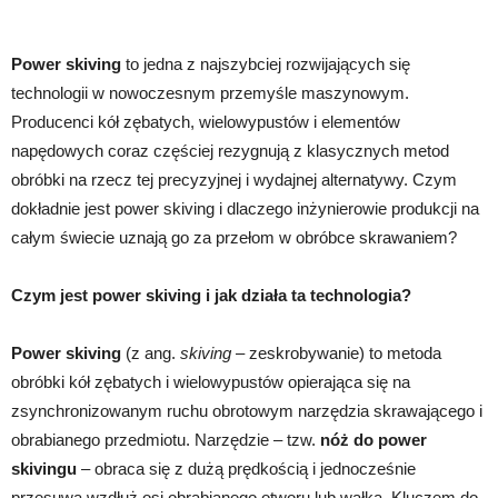
Power skiving
to jedna z najszybciej rozwijających się
technologii w nowoczesnym przemyśle maszynowym.
Producenci kół zębatych, wielowypustów i elementów
napędowych coraz częściej rezygnują z klasycznych metod
obróbki na rzecz tej precyzyjnej i wydajnej alternatywy. Czym
dokładnie jest power skiving i dlaczego inżynierowie produkcji na
całym świecie uznają go za przełom w obróbce skrawaniem?
Czym jest power skiving i jak działa ta technologia?
Power skiving
(z ang.
skiving
– zeskrobywanie) to metoda
obróbki kół zębatych i wielowypustów opierająca się na
zsynchronizowanym ruchu obrotowym narzędzia skrawającego i
obrabianego przedmiotu. Narzędzie – tzw.
nóż do power
skivingu
– obraca się z dużą prędkością i jednocześnie
przesuwa wzdłuż osi obrabianego otworu lub wałka. Kluczem do