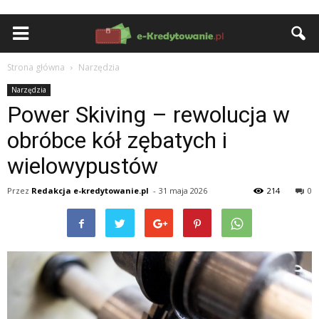
Strona główna
Narzędzia
Narzędzia
Power Skiving – rewolucja w
obróbce kół zębatych i
wielowypustów
Przez
Redakcja e-kredytowanie.pl
-
31 maja 2026
214
0