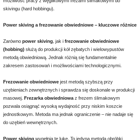
możliwość pracy z węglikowymi frezami ślimakowymi do
skivingu (hard hobbingu).
Power skiving a frezowanie obwiedniowe – kluczowe różnice
Zarówno
power skiving
, jak i
frezowanie obwiedniowe
(hobbing)
służą do produkcji kół zębatych i wielowypustów
metodą obwiedniową. Jednak różnią się fundamentalnie
zakresem zastosowań i możliwościami technologicznymi.
Frezowanie obwiedniowe
jest metodą szybszą przy
uzębieniach zewnętrznych i sprawdza się doskonale w produkcji
masowej.
Frezarka obwiedniowa
z frezem ślimakowym
pozwala osiągnąć wysoką wydajność przy niskim koszcie
jednostkowym. Metoda ma jednak ograniczenie – nie nadaje się
do uzębień wewnętrznych.
Power skiving
wypełnia tę lukę. To jedyna metoda obróbki