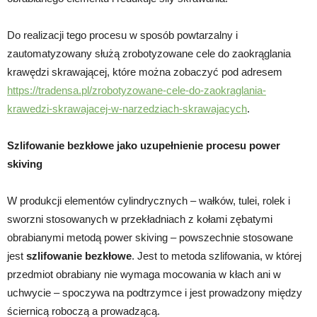
Do realizacji tego procesu w sposób powtarzalny i
zautomatyzowany służą zrobotyzowane cele do zaokrąglania
krawędzi skrawającej, które można zobaczyć pod adresem
https://tradensa.pl/zrobotyzowane-cele-do-zaokraglania-
krawedzi-skrawajacej-w-narzedziach-skrawajacych
.
Szlifowanie bezkłowe jako uzupełnienie procesu power
skiving
W produkcji elementów cylindrycznych – wałków, tulei, rolek i
sworzni stosowanych w przekładniach z kołami zębatymi
obrabianymi metodą power skiving – powszechnie stosowane
jest
szlifowanie bezkłowe
. Jest to metoda szlifowania, w której
przedmiot obrabiany nie wymaga mocowania w kłach ani w
uchwycie – spoczywa na podtrzymce i jest prowadzony między
ściernicą roboczą a prowadzącą.