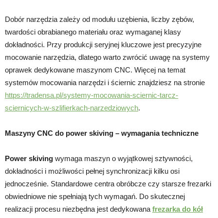
Dobór narzędzia zależy od modułu uzębienia, liczby zębów,
twardości obrabianego materiału oraz wymaganej klasy
dokładności. Przy produkcji seryjnej kluczowe jest precyzyjne
mocowanie narzędzia, dlatego warto zwrócić uwagę na systemy
oprawek dedykowane maszynom CNC. Więcej na temat
systemów mocowania narzędzi i ściernic znajdziesz na stronie
https://tradensa.pl/systemy-mocowania-sciernic-tarcz-
sciernicych-w-szlifierkach-narzedziowych
.
Maszyny CNC do power skiving – wymagania techniczne
Power skiving
wymaga maszyn o wyjątkowej sztywności,
dokładności i możliwości pełnej synchronizacji kilku osi
jednocześnie. Standardowe centra obróbcze czy starsze frezarki
obwiedniowe nie spełniają tych wymagań. Do skutecznej
realizacji procesu niezbędna jest dedykowana
frezarka do kół