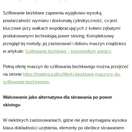
Szlifowanie bezkłowe zapewnia wyjątkowo wysoką
powtarzalność wymiaru i doskonałą cylindryczność, co jest
kluczowe przy wałkach współpracujących z kołami zębatymi
produkowanymi technologią power skiving. Kompleksowy
przegląd tej metody, jej zastosowań i doboru maszyn znajdziesz
w artykule:
Szlifowanie bezkłowe – kompendium wiedzy
.
Pełną ofertę maszyn do szlifowania bezkłowego można przejrzeć
na stronie
https://tradensa.pl/szlifierki-bezklowe-maszyny-do-
szlifowania-bezklowego
.
Walcowanie jako alternatywa dla skrawania po power
skivingu
W niektórych zastosowaniach, gdzie nie jest wymagana wysoka
klasa dokładności uzębienia, elementy po obróbce skrawaniem