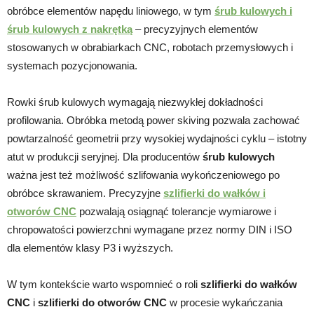
obróbce elementów napędu liniowego, w tym
śrub kulowych i
śrub kulowych z nakrętką
– precyzyjnych elementów
stosowanych w obrabiarkach CNC, robotach przemysłowych i
systemach pozycjonowania.
Rowki śrub kulowych wymagają niezwykłej dokładności
profilowania. Obróbka metodą power skiving pozwala zachować
powtarzalność geometrii przy wysokiej wydajności cyklu – istotny
atut w produkcji seryjnej. Dla producentów
śrub kulowych
ważna jest też możliwość szlifowania wykończeniowego po
obróbce skrawaniem. Precyzyjne
szlifierki do wałków i
otworów CNC
pozwalają osiągnąć tolerancje wymiarowe i
chropowatości powierzchni wymagane przez normy DIN i ISO
dla elementów klasy P3 i wyższych.
W tym kontekście warto wspomnieć o roli
szlifierki do wałków
CNC
i
szlifierki do otworów CNC
w procesie wykańczania