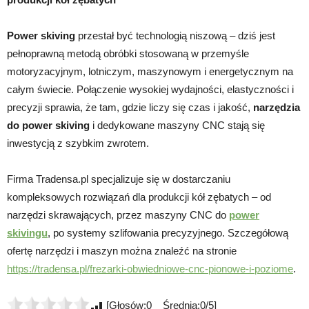
Power skiving
przestał być technologią niszową – dziś jest
pełnoprawną metodą obróbki stosowaną w przemyśle
motoryzacyjnym, lotniczym, maszynowym i energetycznym na
całym świecie. Połączenie wysokiej wydajności, elastyczności i
precyzji sprawia, że tam, gdzie liczy się czas i jakość,
narzędzia
do power skiving
i dedykowane maszyny CNC stają się
inwestycją z szybkim zwrotem.
Firma Tradensa.pl specjalizuje się w dostarczaniu
kompleksowych rozwiązań dla produkcji kół zębatych – od
narzędzi skrawających, przez maszyny CNC do
power
skivingu
, po systemy szlifowania precyzyjnego. Szczegółową
ofertę narzędzi i maszyn można znaleźć na stronie
https://tradensa.pl/frezarki-obwiedniowe-cnc-pionowe-i-poziome
.
[Głosów:0 Średnia:0/5]