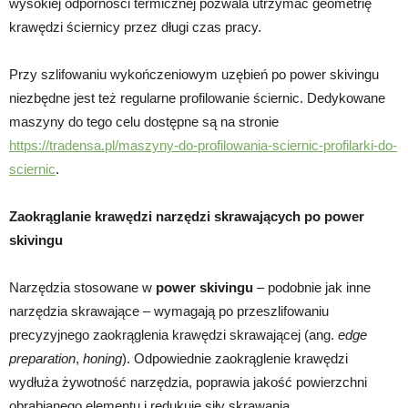
wysokiej odporności termicznej pozwala utrzymać geometrię
krawędzi ściernicy przez długi czas pracy.
Przy szlifowaniu wykończeniowym uzębień po power skivingu
niezbędne jest też regularne profilowanie ściernic. Dedykowane
maszyny do tego celu dostępne są na stronie
https://tradensa.pl/maszyny-do-profilowania-sciernic-profilarki-do-
sciernic
.
Zaokrąglanie krawędzi narzędzi skrawających po power
skivingu
Narzędzia stosowane w
power skivingu
– podobnie jak inne
narzędzia skrawające – wymagają po przeszlifowaniu
precyzyjnego zaokrąglenia krawędzi skrawającej (ang.
edge
preparation
,
honing
). Odpowiednie zaokrąglenie krawędzi
wydłuża żywotność narzędzia, poprawia jakość powierzchni
obrabianego elementu i redukuje siły skrawania.