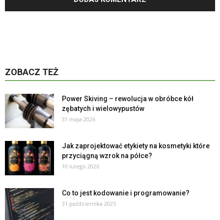
ZOBACZ TEŻ
Power Skiving – rewolucja w obróbce kół
zębatych i wielowypustów
31 maja 2026
Jak zaprojektować etykiety na kosmetyki które
przyciągną wzrok na półce?
10 lutego 2026
Co to jest kodowanie i programowanie?
31 października 2025