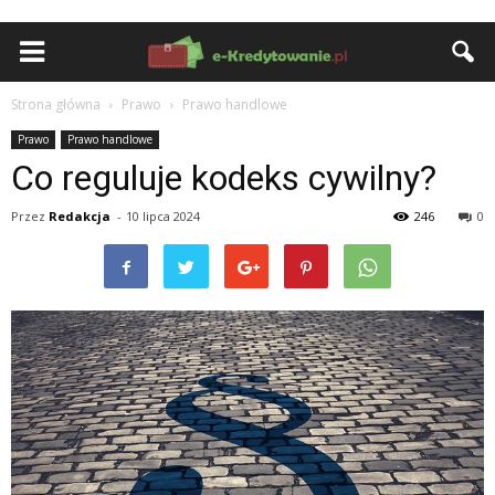
Strona główna
Prawo
Prawo handlowe
Prawo
Prawo handlowe
Co reguluje kodeks cywilny?
Przez
Redakcja
-
10 lipca 2024
246
0