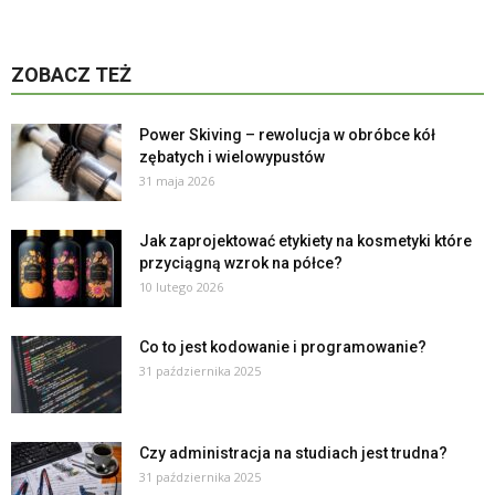
ZOBACZ TEŻ
Power Skiving – rewolucja w obróbce kół
zębatych i wielowypustów
31 maja 2026
Jak zaprojektować etykiety na kosmetyki które
przyciągną wzrok na półce?
10 lutego 2026
Co to jest kodowanie i programowanie?
31 października 2025
Czy administracja na studiach jest trudna?
31 października 2025