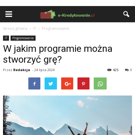
Strona główna
IT
Programowanie
IT
Programowanie
W jakim programie można
stworzyć grę?
Przez
Redakcja
-
24 lipca 2024
425
0