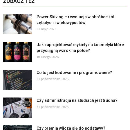
ZOBACZ TEŻ
Power Skiving – rewolucja w obróbce kół
zębatych i wielowypustów
31 maja 2026
Jak zaprojektować etykiety na kosmetyki które
przyciągną wzrok na półce?
10 lutego 2026
Co to jest kodowanie i programowanie?
31 października 2025
Czy administracja na studiach jest trudna?
31 października 2025
Czy premia wlicza się do podstawy?