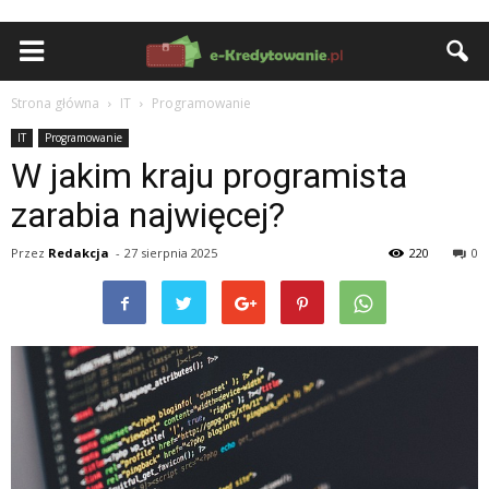
Strona główna
IT
Programowanie
IT
Programowanie
W jakim kraju programista
zarabia najwięcej?
Przez
Redakcja
-
27 sierpnia 2025
220
0