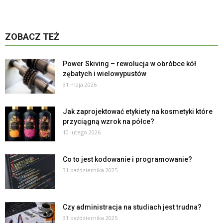
ZOBACZ TEŻ
Power Skiving – rewolucja w obróbce kół
zębatych i wielowypustów
31 maja 2026
Jak zaprojektować etykiety na kosmetyki które
przyciągną wzrok na półce?
10 lutego 2026
Co to jest kodowanie i programowanie?
31 października 2025
Czy administracja na studiach jest trudna?
31 października 2025