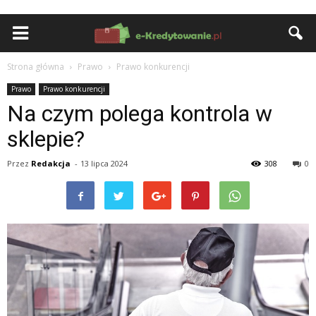
Strona główna
Prawo
Prawo konkurencji
Prawo
Prawo konkurencji
Na czym polega kontrola w
sklepie?
Przez
Redakcja
-
13 lipca 2024
308
0