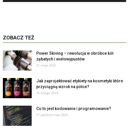
ZOBACZ TEŻ
Power Skiving – rewolucja w obróbce kół
zębatych i wielowypustów
31 maja 2026
Jak zaprojektować etykiety na kosmetyki które
przyciągną wzrok na półce?
10 lutego 2026
Co to jest kodowanie i programowanie?
31 października 2025