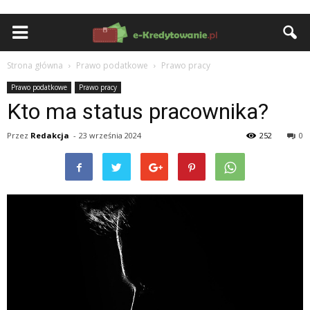
Strona główna
Prawo podatkowe
Prawo pracy
Prawo podatkowe
Prawo pracy
Kto ma status pracownika?
Przez
Redakcja
-
23 września 2024
252
0