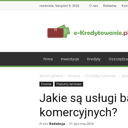
niedziela, Sierpień 9, 2026
O nas
Reklama
Kon
e-
Kredytowanie.pl
Firma
Inwestycje
Kredyty
Oszczędza
Strona główna
Finanse
Produkty bankowe
Jak
Finanse
Produkty bankowe
Jakie są usługi 
komercyjnych?
Przez
Redakcja
-
31 stycznia 2024