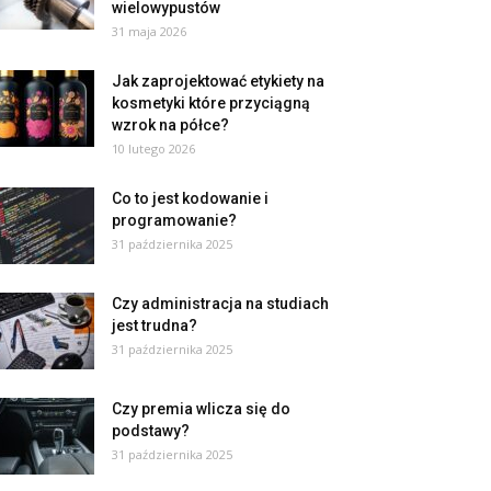
wielowypustów
31 maja 2026
Jak zaprojektować etykiety na
kosmetyki które przyciągną
wzrok na półce?
10 lutego 2026
Co to jest kodowanie i
programowanie?
31 października 2025
Czy administracja na studiach
jest trudna?
31 października 2025
Czy premia wlicza się do
podstawy?
31 października 2025