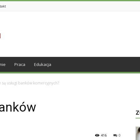
takt
nie
Praca
Edukacja
ie są usługi banków komercyjnych?
banków
Z
416
0