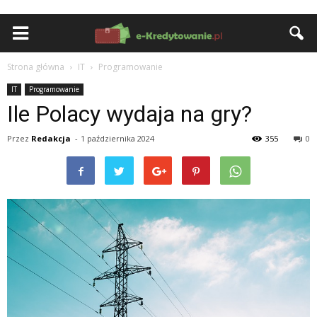
Strona główna
IT
Programowanie
IT
Programowanie
Ile Polacy wydaja na gry?
Przez
Redakcja
-
1 października 2024
355
0