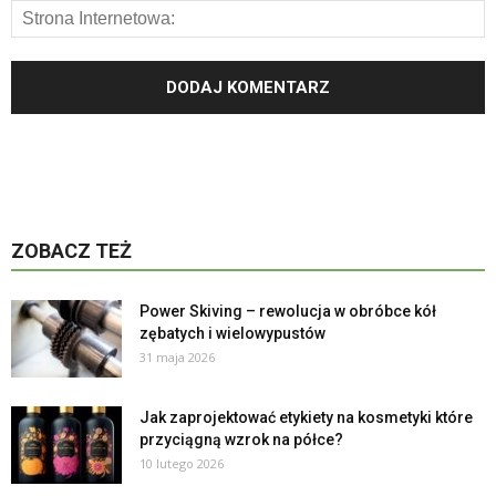
ZOBACZ TEŻ
Power Skiving – rewolucja w obróbce kół
zębatych i wielowypustów
31 maja 2026
Jak zaprojektować etykiety na kosmetyki które
przyciągną wzrok na półce?
10 lutego 2026