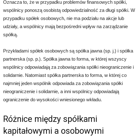
Oznacza to, że w przypadku problemów finansowych spółki,
wspólnicy ponoszą osobistą odpowiedzialność za długi spółki. W
przypadku spółek osobowych, nie ma podziału na akcje lub
udziały, a wspólnicy mają bezpośredni wpływ na zarządzanie
spółką.
Przykładami spółek osobowych są spółka jawna (sp. j.) i spółka
partnerska (sp. p.). Spółka jawna to forma, w której wszyscy
wspólnicy odpowiadają za zobowiązania spółki nieograniczenie i
solidarnie. Natomiast spółka partnerska to forma, w której co
najmniej jeden wspólnik odpowiada za zobowiązania spółki
nieograniczenie i solidarnie, a inni wspólnicy odpowiadają
ograniczenie do wysokości wniesionego wkładu.
Różnice między spółkami
kapitałowymi a osobowymi