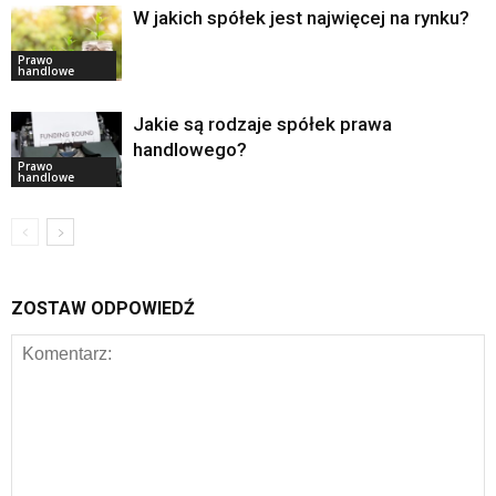
W jakich spółek jest najwięcej na rynku?
Prawo
handlowe
Jakie są rodzaje spółek prawa
handlowego?
Prawo
handlowe
ZOSTAW ODPOWIEDŹ