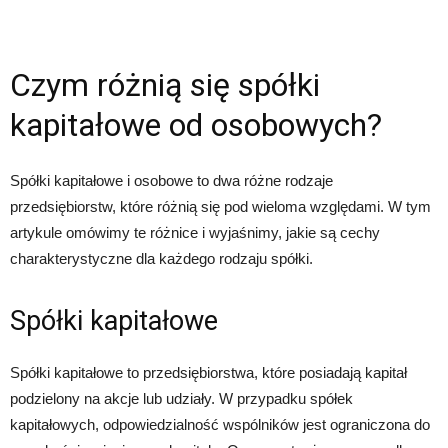
Czym różnią się spółki
kapitałowe od osobowych?
Spółki kapitałowe i osobowe to dwa różne rodzaje
przedsiębiorstw, które różnią się pod wieloma względami. W tym
artykule omówimy te różnice i wyjaśnimy, jakie są cechy
charakterystyczne dla każdego rodzaju spółki.
Spółki kapitałowe
Spółki kapitałowe to przedsiębiorstwa, które posiadają kapitał
podzielony na akcje lub udziały. W przypadku spółek
kapitałowych, odpowiedzialność wspólników jest ograniczona do