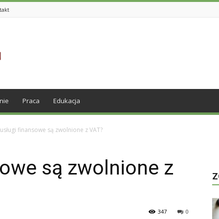
takt
nie
Praca
Edukacja
 usługi finansowe są zwolnione z VAT?
sowe są zwolnione z
Z
347
0