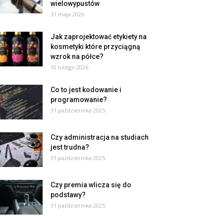
wielowypustów
31 maja 2026
Jak zaprojektować etykiety na
kosmetyki które przyciągną
wzrok na półce?
10 lutego 2026
Co to jest kodowanie i
programowanie?
31 października 2025
Czy administracja na studiach
jest trudna?
31 października 2025
Czy premia wlicza się do
podstawy?
31 października 2025