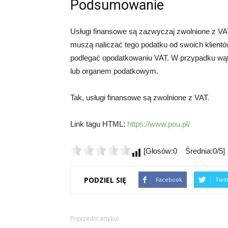
Podsumowanie
Usługi finansowe są zazwyczaj zwolnione z VAT
muszą naliczać tego podatku od swoich klientów
podlegać opodatkowaniu VAT. W przypadku wąt
lub organem podatkowym.
Tak, usługi finansowe są zwolnione z VAT.
Link tagu HTML:
https://www.pou.pl/
[Głosów:0 Średnia:0/5]
PODZIEL SIĘ
Facebook
Twit
Poprzedni artykuł