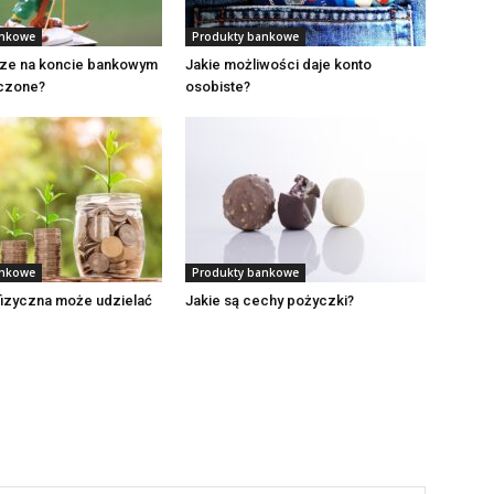
ankowe
Produkty bankowe
dze na koncie bankowym
Jakie możliwości daje konto
czone?
osobiste?
ankowe
Produkty bankowe
fizyczna może udzielać
Jakie są cechy pożyczki?