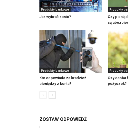
Produkty bankowe
Produkty b
Jak wybrać konto?
Czy pienią
są ubezpie
Produkty bankowe
Produkty b
Kto odpowiada za kradzież
Czy osoba 
pieniędzy z konta?
pożyczek?
ZOSTAW ODPOWIEDŹ