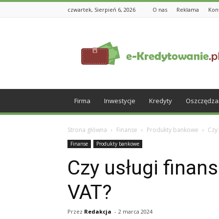
czwartek, Sierpień 6, 2026
O nas
Reklama
Kon
e-
Kredytowanie.pl
Firma
Inwestycje
Kredyty
Oszczędza
Strona główna
Finanse
Produkty bankowe
Czy
Finanse
Produkty bankowe
Czy usługi finan
VAT?
Przez
Redakcja
-
2 marca 2024