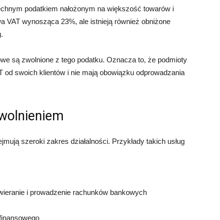
zechnym podatkiem nałożonym na większość towarów i
a VAT wynosząca 23%, ale istnieją również obniżone
.
owe są zwolnione z tego podatku. Oznacza to, że podmioty
T od swoich klientów i nie mają obowiązku odprowadzania
zwolnieniem
ejmują szeroki zakres działalności. Przykłady takich usług
twieranie i prowadzenie rachunków bankowych
 finansowego