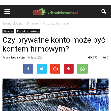
Strona główna
Finanse
Produkty bankowe
Finanse
Produkty bankowe
Czy prywatne konto może być
kontem firmowym?
Przez
Redakcja
-
9 lipca 2024
277
0