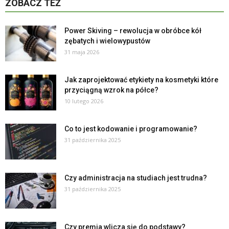
ZOBACZ TEŻ
Power Skiving – rewolucja w obróbce kół
zębatych i wielowypustów
31 maja 2026
Jak zaprojektować etykiety na kosmetyki które
przyciągną wzrok na półce?
10 lutego 2026
Co to jest kodowanie i programowanie?
31 października 2025
Czy administracja na studiach jest trudna?
31 października 2025
Czy premia wlicza się do podstawy?