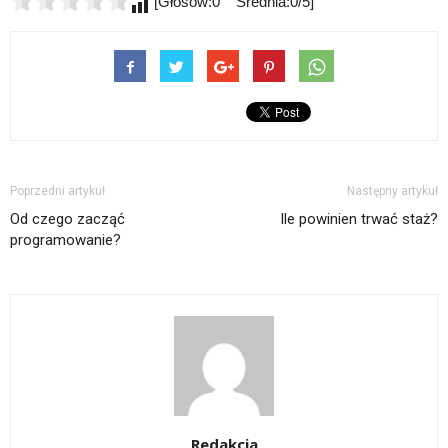
[Głosów:0 Średnia:0/5]
Poprzedni artykuł
Następny artykuł
Od czego zacząć
Ile powinien trwać staż?
programowanie?
Redakcja