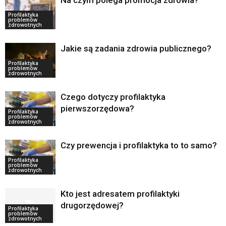
Na czym polega promocja zdrowia?
Profilaktyka
problemów
zdrowotnych
Jakie są zadania zdrowia publicznego?
Profilaktyka
problemów
zdrowotnych
Czego dotyczy profilaktyka
pierwszorzędowa?
Profilaktyka
problemów
zdrowotnych
Czy prewencja i profilaktyka to to samo?
Profilaktyka
problemów
zdrowotnych
Kto jest adresatem profilaktyki
drugorzędowej?
Profilaktyka
problemów
zdrowotnych