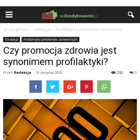
Strona główna
Edukacja
Profilaktyka problemów zdrowotnych
Edukacja
Profilaktyka problemów zdrowotnych
Czy promocja zdrowia jest
synonimem profilaktyki?
Przez
Redakcja
-
10 sierpnia 2025
252
0