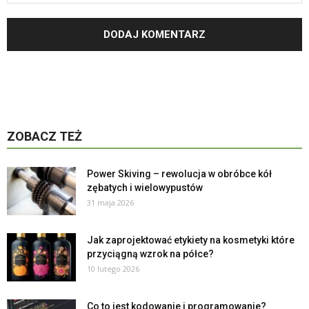
ZOBACZ TEŻ
Power Skiving – rewolucja w obróbce kół
zębatych i wielowypustów
31 maja 2026
Jak zaprojektować etykiety na kosmetyki które
przyciągną wzrok na półce?
10 lutego 2026
Co to jest kodowanie i programowanie?