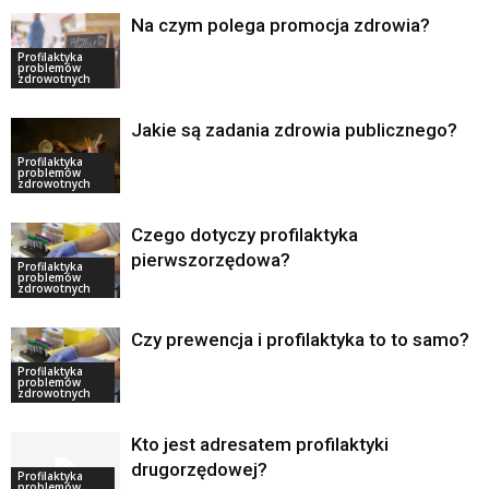
Na czym polega promocja zdrowia?
Profilaktyka
problemów
zdrowotnych
Jakie są zadania zdrowia publicznego?
Profilaktyka
problemów
zdrowotnych
Czego dotyczy profilaktyka
pierwszorzędowa?
Profilaktyka
problemów
zdrowotnych
Czy prewencja i profilaktyka to to samo?
Profilaktyka
problemów
zdrowotnych
Kto jest adresatem profilaktyki
drugorzędowej?
Profilaktyka
problemów