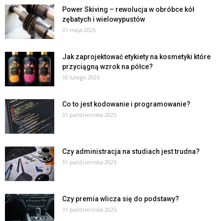
Power Skiving – rewolucja w obróbce kół
zębatych i wielowypustów
31 maja 2026
Jak zaprojektować etykiety na kosmetyki które
przyciągną wzrok na półce?
10 lutego 2026
Co to jest kodowanie i programowanie?
31 października 2025
Czy administracja na studiach jest trudna?
31 października 2025
Czy premia wlicza się do podstawy?
31 października 2025