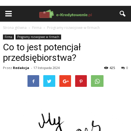
Strona główna
Firma
Programy rozwojowe w firmach
Firma
Programy rozwojowe w firmach
Co to jest potencjał
przedsiębiorstwa?
Przez
Redakcja
-
17 listopada 2024
425
0