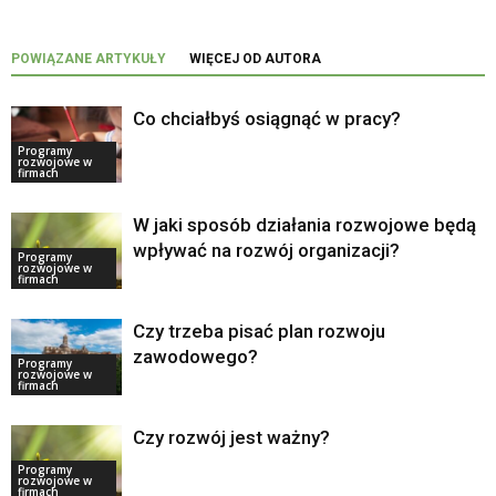
POWIĄZANE ARTYKUŁY
WIĘCEJ OD AUTORA
Co chciałbyś osiągnąć w pracy?
Programy
rozwojowe w
firmach
W jaki sposób działania rozwojowe będą
wpływać na rozwój organizacji?
Programy
rozwojowe w
firmach
Czy trzeba pisać plan rozwoju
zawodowego?
Programy
rozwojowe w
firmach
Czy rozwój jest ważny?
Programy
rozwojowe w
firmach