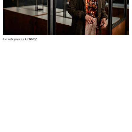
Co robi prezes UOKiK?