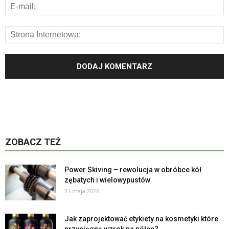
ZOBACZ TEŻ
Power Skiving – rewolucja w obróbce kół
zębatych i wielowypustów
31 maja 2026
Jak zaprojektować etykiety na kosmetyki które
przyciągną wzrok na półce?