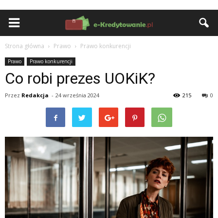
Strona główna
Prawo
Prawo konkurencji
Prawo
Prawo konkurencji
Co robi prezes UOKiK?
Przez
Redakcja
-
24 września 2024
215
0