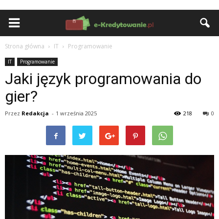
Strona główna
IT
Programowanie
IT
Programowanie
Jaki język programowania do
gier?
Przez
Redakcja
-
1 września 2025
218
0