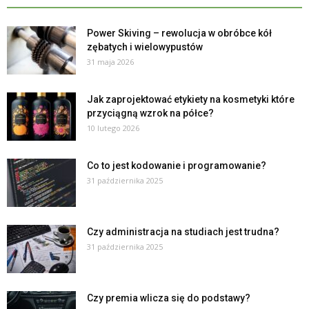
Power Skiving – rewolucja w obróbce kół
zębatych i wielowypustów
31 maja 2026
Jak zaprojektować etykiety na kosmetyki które
przyciągną wzrok na półce?
10 lutego 2026
Co to jest kodowanie i programowanie?
31 października 2025
Czy administracja na studiach jest trudna?
31 października 2025
Czy premia wlicza się do podstawy?