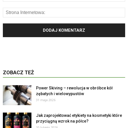
ZOBACZ TEŻ
Power Skiving – rewolucja w obróbce kół
zębatych i wielowypustów
31 maja 2026
Jak zaprojektować etykiety na kosmetyki które
przyciągną wzrok na półce?
10 lutego 2026