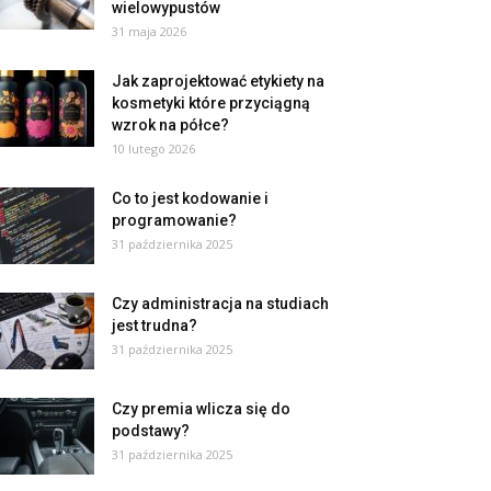
wielowypustów
31 maja 2026
Jak zaprojektować etykiety na
kosmetyki które przyciągną
wzrok na półce?
10 lutego 2026
Co to jest kodowanie i
programowanie?
31 października 2025
Czy administracja na studiach
jest trudna?
31 października 2025
Czy premia wlicza się do
podstawy?
31 października 2025