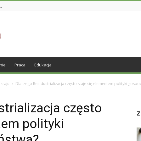
kt
nie
Praca
Edukacja
 kraju
Dlaczego Reindustrializacja często staje się elementem polityki gosp
trializacja często
Z
tem polityki
ństwa?