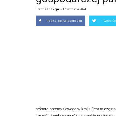
Przez
Redakcja
-
17 września 2024
Podziel się na Facebooku
Tweet (Ćw
sektora przemysłowego w kraju. Jest to często
korzyści i wpływa na różne aspekty społeczno