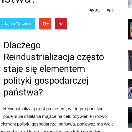
303
0
ierkaj) na Twitterze
Dlaczego
Reindustrializacja często
staje się elementem
polityki gospodarczej
państwa?
Reindustrializacja jest procesem, w którym państwo
podejmuje działania mające na celu ożywienie i rozwój
 element polityki gospodarczej państwa, ponieważ ma wiele
-gospodarcze. Poniżej przedstawiamy kilka powodów,