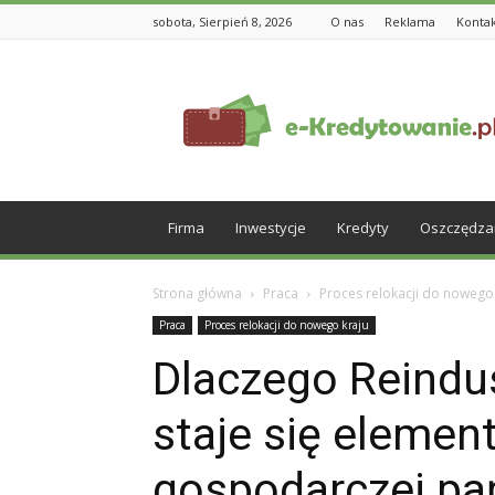
sobota, Sierpień 8, 2026
O nas
Reklama
Konta
e-
Kredytowanie.pl
Firma
Inwestycje
Kredyty
Oszczędza
Strona główna
Praca
Proces relokacji do nowego
Praca
Proces relokacji do nowego kraju
Dlaczego Reindus
staje się elemen
gospodarczej pa