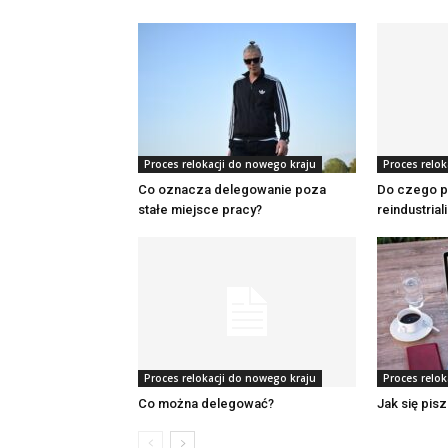
Proces relokacji do nowego kraju
Proces relok
Co oznacza delegowanie poza
Do czego p
stałe miejsce pracy?
reindustrial
Proces relokacji do nowego kraju
Proces relok
Co można delegować?
Jak się pisz