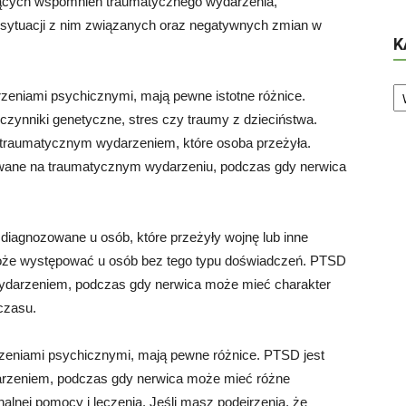
ących wspomnień traumatycznego wydarzenia,
 sytuacji z nim związanych oraz negatywnych zmian w
K
Ka
zeniami psychicznymi, mają pewne istotne różnice.
czynniki genetyczne, stres czy traumy z dzieciństwa.
 traumatycznym wydarzeniem, które osoba przeżyła.
wane na traumatycznym wydarzeniu, podczas gdy nerwica
diagnozowane u osób, które przeżyły wojnę lub inne
oże występować u osób bez tego typu doświadczeń. PTSD
wydarzeniem, podczas gdy nerwica może mieć charakter
czasu.
eniami psychicznymi, mają pewne różnice. PTSD jest
rzeniem, podczas gdy nerwica może mieć różne
alnej pomocy i leczenia. Jeśli masz podejrzenia, że