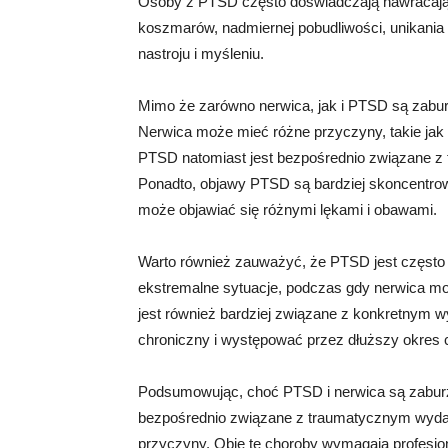
Osoby z PTSD często doświadczają nawracaj
koszmarów, nadmiernej pobudliwości, unikania
nastroju i myśleniu.
Mimo że zarówno nerwica, jak i PTSD są zabur
Nerwica może mieć różne przyczyny, takie jak 
PTSD natomiast jest bezpośrednio związane z
Ponadto, objawy PTSD są bardziej skoncentro
może objawiać się różnymi lękami i obawami.
Warto również zauważyć, że PTSD jest często 
ekstremalne sytuacje, podczas gdy nerwica m
jest również bardziej związane z konkretnym 
chroniczny i występować przez dłuższy okres 
Podsumowując, choć PTSD i nerwica są zaburz
bezpośrednio związane z traumatycznym wyda
przyczyny. Obie te choroby wymagają profesjon