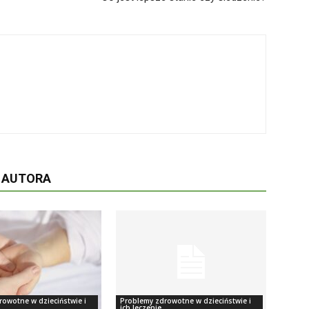
D AUTORA
rowotne w dzieciństwie i
Problemy zdrowotne w dzieciństwie i
ich leczenie