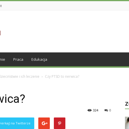
kt
nie
Praca
Edukacja
eciństwie i ich leczenie
Czy PTSD to nerwica?
wica?
Z
324
0
ierkaj) na Twitterze