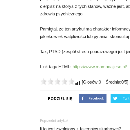
cierpisz na któryś z tych stanów, ważne jest, a
zdrowia psychicznego.
Pamiętaj, że ten artykuł ma charakter informac
jakiekolwiek wątpliwości lub pytania, skonsultuj
Tak, PTSD (zespół stresu pourazowego) jest j
Link tagu HTML:
https://www.mamadajjesc.pl/
[Głosów:0 Średnia:0/5]
PODZIEL SIĘ
Facebook
Twit
Poprzedni artykuł
Kto jest zwolniony z tajemnicy skarbowej?