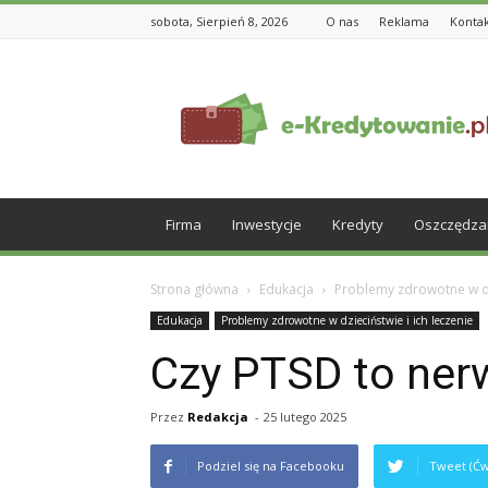
sobota, Sierpień 8, 2026
O nas
Reklama
Konta
e-
Kredytowanie.pl
Firma
Inwestycje
Kredyty
Oszczędza
Strona główna
Edukacja
Problemy zdrowotne w dzi
Edukacja
Problemy zdrowotne w dzieciństwie i ich leczenie
Czy PTSD to ner
Przez
Redakcja
-
25 lutego 2025
Podziel się na Facebooku
Tweet (Ćw