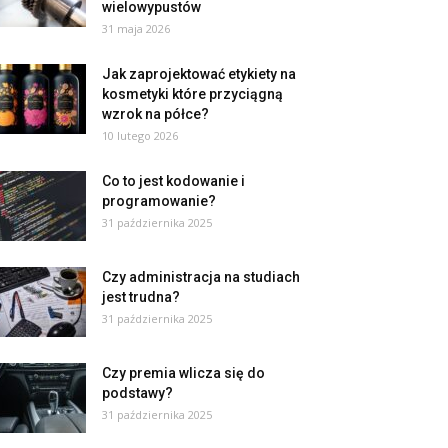
wielowypustów
31 maja 2026
Jak zaprojektować etykiety na
kosmetyki które przyciągną
wzrok na półce?
10 lutego 2026
Co to jest kodowanie i
programowanie?
31 października 2025
Czy administracja na studiach
jest trudna?
31 października 2025
Czy premia wlicza się do
podstawy?
31 października 2025