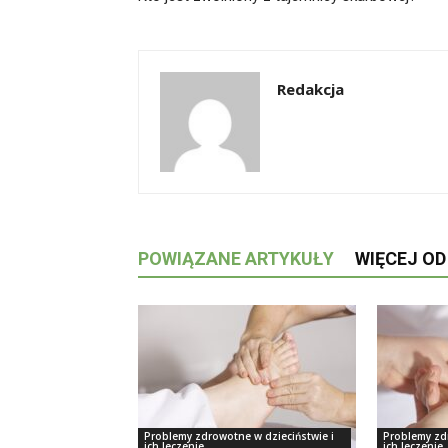
Redakcja
POWIĄZANE ARTYKUŁY
WIĘCEJ O
Problemy zdrowotne w dzieciństwie i
Problemy zd
ich leczenie
ich leczenie